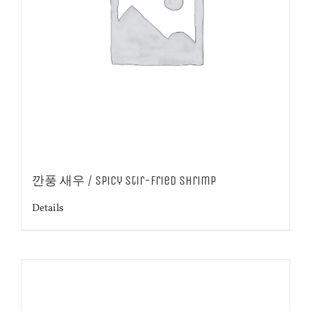
깐풍 새우 / Spicy stir-fried shrimp
Details