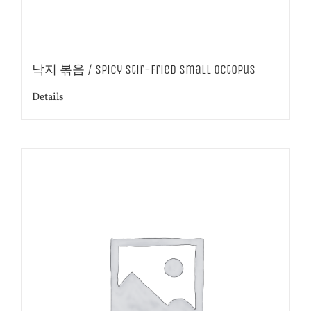
낙지 볶음 / Spicy stir-fried small octopus
Details