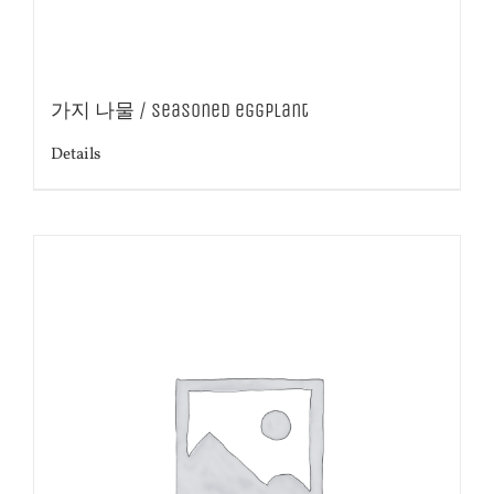
가지 나물 / Seasoned eggplant
Details