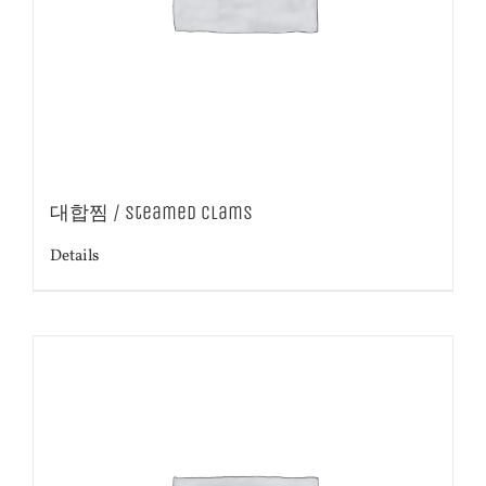
대합찜 / Steamed Clams
Details