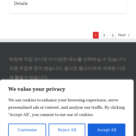
Details
1
2
3
Next
매장에 직접 오시면 더 다양한 메뉴를 선택하실 수 있습니다.
각종 무침류 문의 받습니다. 음식은 웹사이트에 게재된 사진
과 틀릴수 있습니다.
We value your privacy
We use cookies to enhance your browsing experience, serve
We may have more items available at the store. Actual
personalised ads or content, and analyse our traffic. By clicking
product may vary from the picture displayed.
"Accept All", you consent to our use of cookies.
Customise
Reject All
Accept All