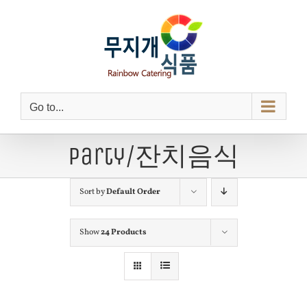
Skip
to
Open toolbar
content
Go to...
Party/잔치음식
Sort by
Default Order
Show
24 Products