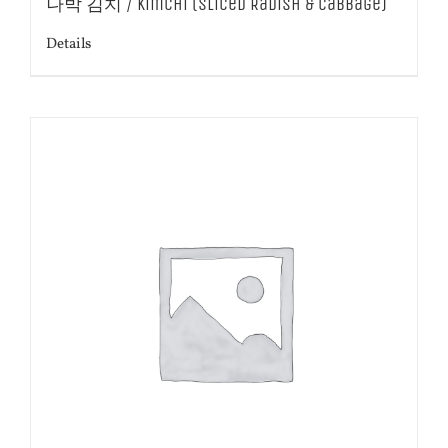
나박 김치 / Kimchi (Sliced Radish & Cabbage)
Details