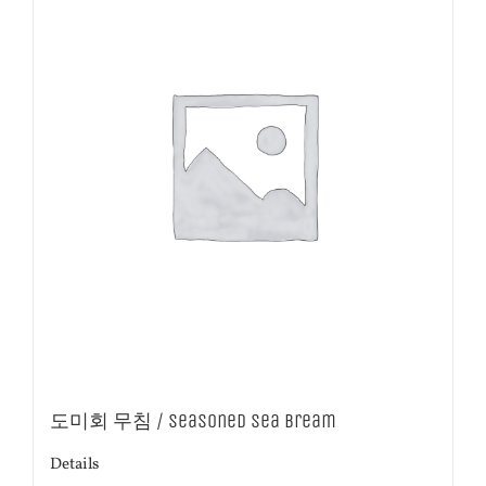
도미회 무침 / Seasoned Sea Bream
Details