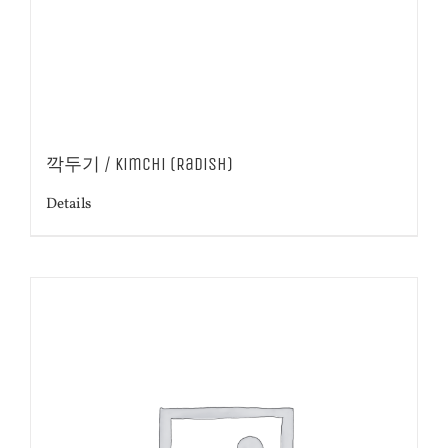
깍두기 / Kimchi (Radish)
Details